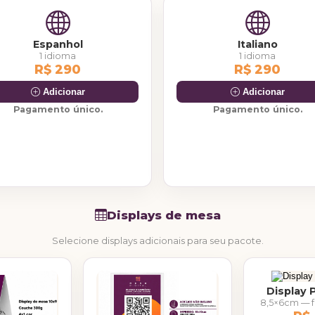
Espanhol
Italiano
1 idioma
1 idioma
R$ 290
R$ 290
Adicionar
Adicionar
Pagamento único.
Pagamento único.
Displays de mesa
Selecione displays adicionais para seu pacote.
Display 
8,5×6cm — f