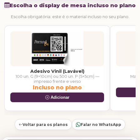
Escolha o display de mesa incluso no plano
Escolha obrigatória: este é o material incluso no seu plano.
Adesivo Vinil (Lavável)
100 un. G (9×10cm) ou 500 un. P (5×5cm) —
Mais
impresso frente e verso
Incluso no plano
Adicionar
Voltar para os planos
Falar no WhatsApp