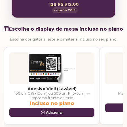
12x R$ 312,00
cupom 20%
Escolha o display de mesa incluso no plano
Escolha obrigatória: este é o material incluso no seu plano.
Adesivo Vinil (Lavável)
100 un. G (9×10cm) ou 500 un. P (5×5cm) —
Mais
impresso frente e verso
Incluso no plano
Adicionar