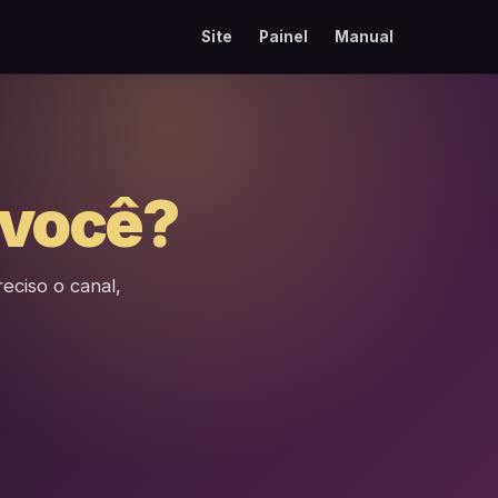
Site
Painel
Manual
 você?
eciso o canal,