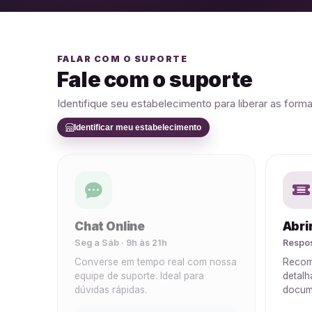
FALAR COM O SUPORTE
Fale com o suporte
Identifique seu estabelecimento para liberar as form
Identificar meu estabelecimento
Chat Online
Abri
Seg a Sáb · 9h às 21h
Respos
Converse em tempo real com nossa
Recom
equipe de suporte. Ideal para
detalh
dúvidas rápidas.
docum