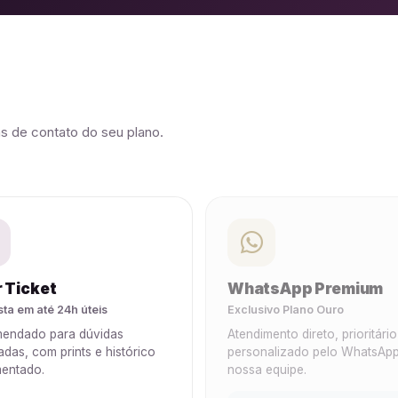
as de contato do seu plano.
r Ticket
WhatsApp Premium
ta em até 24h úteis
Exclusivo Plano Ouro
endado para dúvidas
Atendimento direto, prioritário
adas, com prints e histórico
personalizado pelo WhatsAp
entado.
nossa equipe.