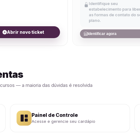
Identifique seu
estabelecimento para libe
as formas de contato do s
plano.
Abrir novo ticket
Identificar agora
entas
cursos — a maioria das dúvidas é resolvida
Painel de Controle
Acesse e gerencie seu cardápio